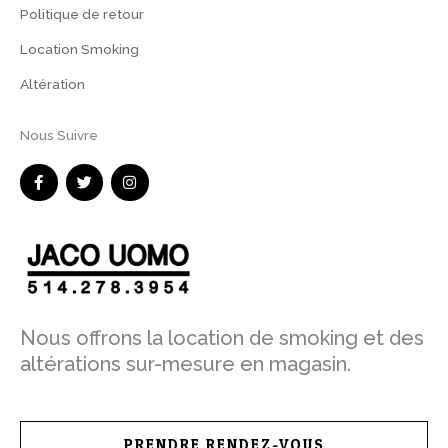
Politique de retour
Location Smoking
Altération
Nous Suivre
F
T
I
a
w
n
c
i
s
e
t
t
b
t
a
o
e
g
o
r
r
k
a
-
m
f
Nous offrons la location de smoking et des
altérations sur-mesure en magasin.
PRENDRE RENDEZ-VOUS