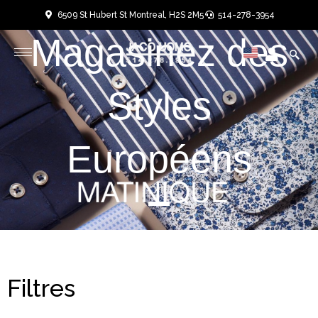
Aller
6509 St Hubert St Montreal, H2S 2M5
514-278-3954
au
Magasinez des
User
User
contenu
Styles
Européens
Filtres