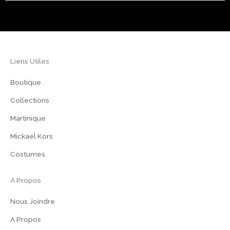
Liens Utiles
Boutique
Collections
Martinique
Mickael Kors
Costumes
A Propos
Nous Joindre
A Propos