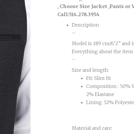
, Choose Size Jacket ,Pants or 
Call:514.278.3954
Description
–
Model is 189 cm/6’2” and i
Everything about the item
–
Size and length:
Fit: Slim fit
Composition : 50% W
2% Elastane
Lining: 52% Polyest
Material and care: