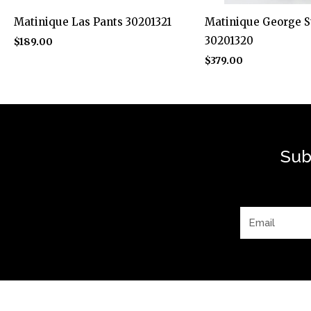
Matinique Las Pants 30201321
Matinique George St
30201320
$
189.00
$
379.00
Sub
Email