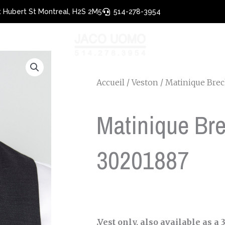
 Hubert St Montreal, H2S 2M5
514-278-3954
Accueil
/
Veston
/ Matinique Brec
Matinique Bre
30201887
.Vest only, also available as a 3