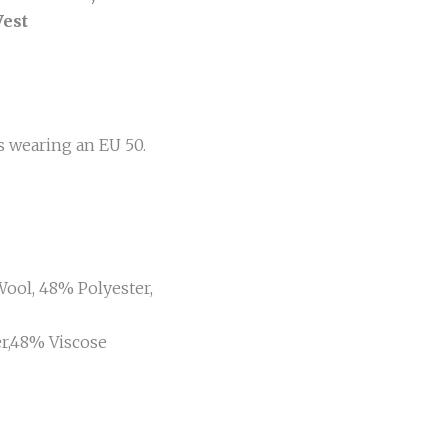
Vest
s wearing an EU 50.
ool, 48% Polyester,
er,48% Viscose