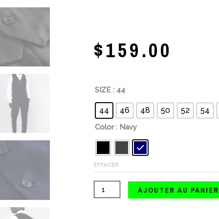
$
159.00
quantité
SIZE
: 44
de
44
46
48
50
52
54
Matinique
Color
: Navy
Breck
Vest
30201887
EFFACER
AJOUTER AU PANIE